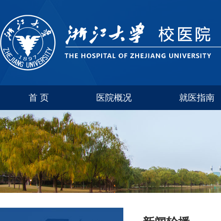
首 页
医院概况
就医指南
医院介绍
玉泉
联系方式
西溪
科室简介
紫金港
华家池