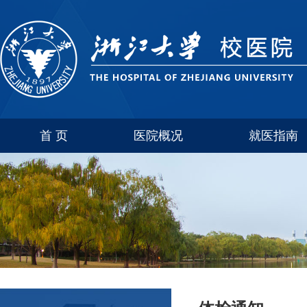
首 页
医院概况
就医指南
医院介绍
玉泉
联系方式
西溪
科室简介
紫金港
华家池