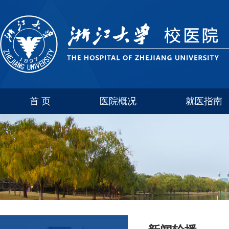
首 页
医院概况
就医指南
医院介绍
玉泉
联系方式
西溪
科室简介
紫金港
华家池