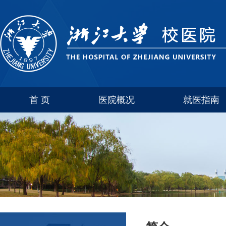
首 页
医院概况
就医指南
医院介绍
玉泉
联系方式
西溪
科室简介
紫金港
华家池