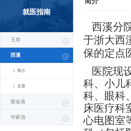
简介
就医指南
西溪分院
于浙大西
玉泉
保的定点
西溪
医院现
简介
科、小儿
文章
科、眼科
紫金港
床医疗科
华家池
心电图室