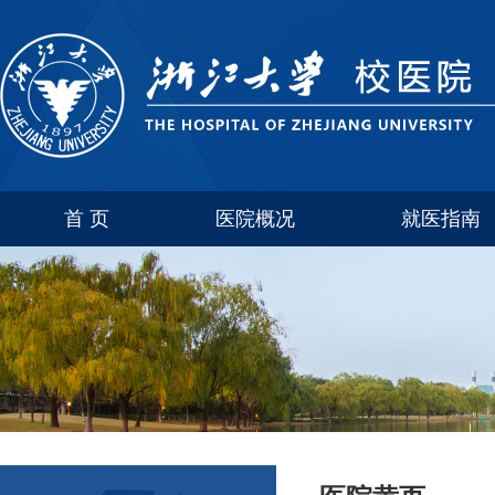
首 页
医院概况
就医指南
医院介绍
玉泉
联系方式
西溪
科室简介
紫金港
华家池