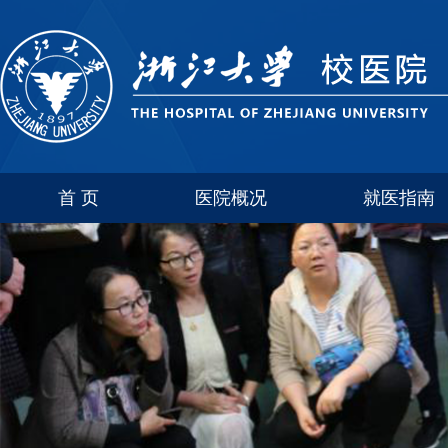
首 页
医院概况
就医指南
医院介绍
玉泉
联系方式
西溪
科室简介
紫金港
华家池