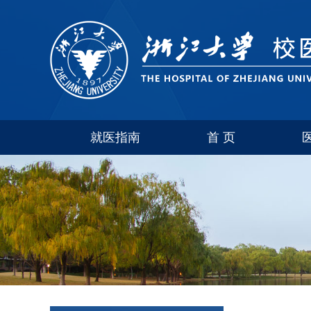
就医指南
首 页
玉泉
西溪
紫金港
华家池