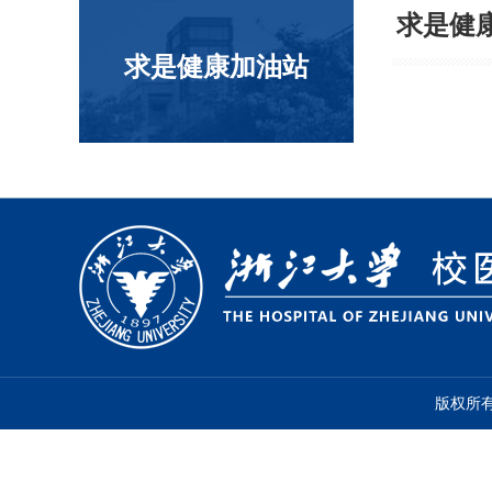
求是健
求是健康加油站
版权所有