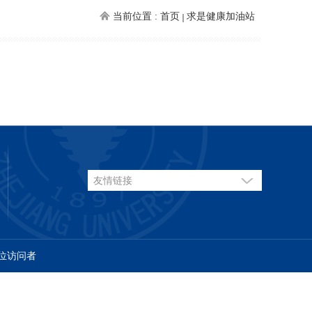
当前位置 :
首页
求是健康加油站
位访问者