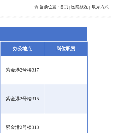
当前位置 :
首页
医院概况
联系方式
办公地点
岗位职责
紫金港
2
号楼
317
紫金港
2
号楼
315
紫金港
2
号楼
313