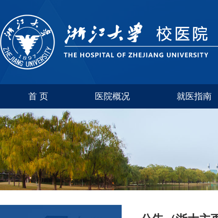
首 页
医院概况
就医指南
医院介绍
玉泉
联系方式
西溪
科室简介
紫金港
华家池