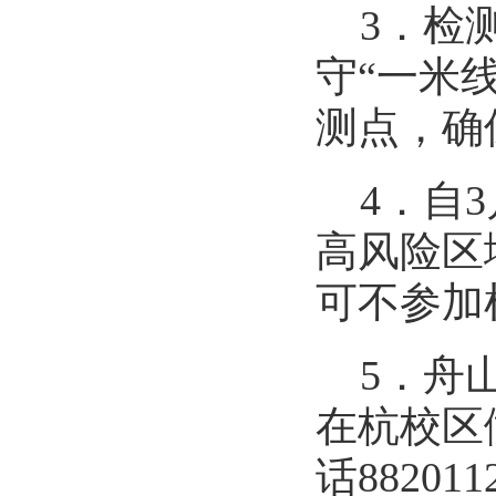
3
．
检
守“一米
测点，确
4
．自
高风险区
可不参加
5
．
舟
在杭校区
话
8
8201