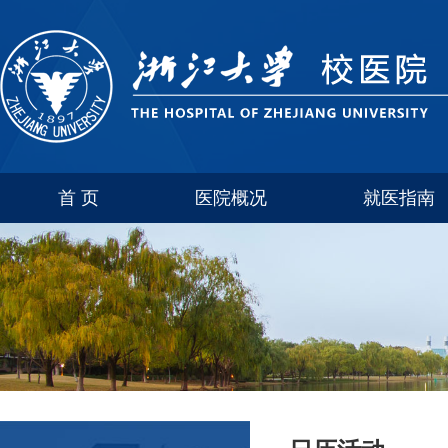
首 页
医院概况
就医指南
医院介绍
玉泉
联系方式
西溪
科室简介
紫金港
华家池