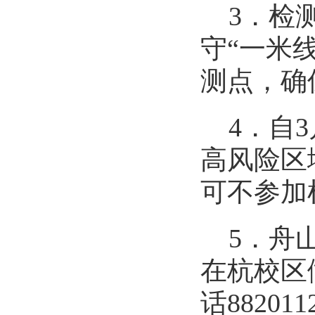
3
．
检
守“一米
测点，确
4
．自
高风险区
可不参加
5
．
舟
在杭校区
话
8
8201