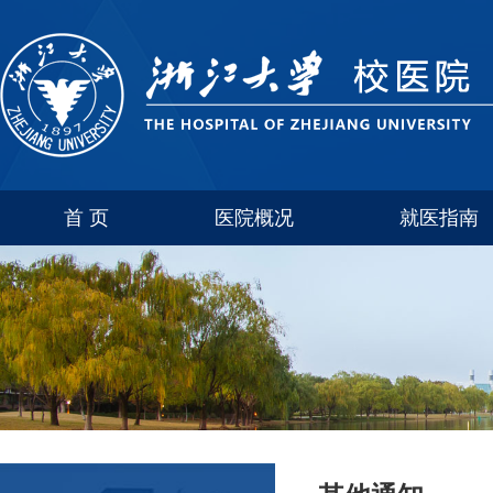
首 页
医院概况
就医指南
医院介绍
玉泉
联系方式
西溪
科室简介
紫金港
华家池