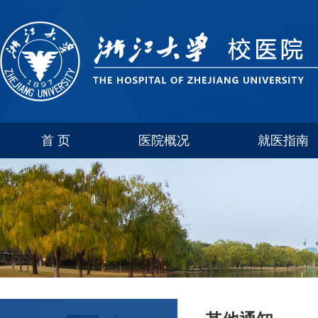
首 页
医院概况
就医指南
医院介绍
玉泉
联系方式
西溪
科室简介
紫金港
华家池