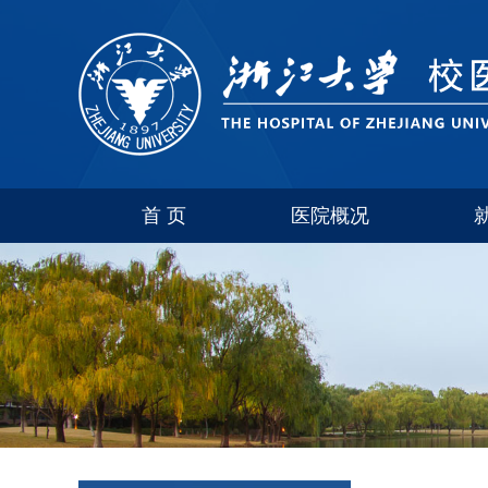
首 页
医院概况
医院介绍
联系方式
科室简介