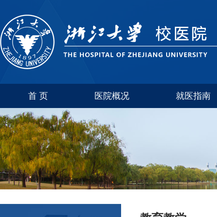
首 页
医院概况
就医指南
医院介绍
玉泉
联系方式
西溪
科室简介
紫金港
华家池